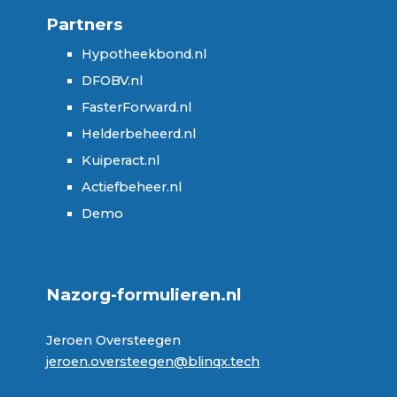
P
ar
tners
Hypotheekbond.nl
DFO
BV
.nl
FasterForward.nl
Helderbeheerd.nl
Kuiperact.nl
Actiefbeheer.nl
Demo
Nazorg-formulieren.nl
Jeroen Oversteegen
jeroen.oversteegen@blinqx.tech